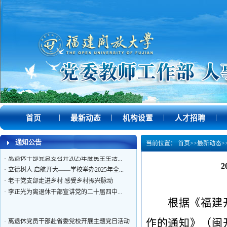
|
|
|
|
首页
最新动态
机构设置
人才招聘
·
离退休党员干部赴省委党校开展主题党日活动
·
离退休干部党总支开展树立和践行正确政...
通知公告
当前位置：
首页
>>
最新动态
>
·
“拈花拾趣 致敬芳华”——福建开放大学...
·
离退休干部党总支召开2025年度民主生活...
·
立德树人 启航开大——学校举办2025年全...
·
老干党支部走进乡村 感受乡村振兴脉动
·
李正光为离退休干部宣讲党的二十届四中...
根据《福建
作的通知》（闽开
·
离退休党员干部赴省委党校开展主题党日活动