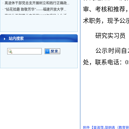
·
离退休干部党总支开展树立和践行正确政...
审、考核和推荐
·
“拈花拾趣 致敬芳华”——福建开放大学...
·
离退休干部党总支召开2025年度民主生活...
术职务，现予公
·
立德树人 启航开大——学校举办2025年全...
·
老干党支部走进乡村 感受乡村振兴脉动
研究实习员
·
李正光为离退休干部宣讲党的二十届四中...
站内搜索
公示时间自
处，联系电话：059
附件【
曾淑萍-简明表（教育管理